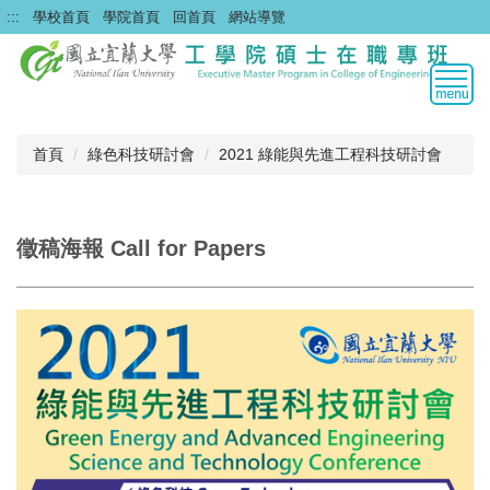
跳
:::
學校首頁
學院首頁
回首頁
網站導覽
到
主
要
內
容
區
首頁
綠色科技研討會
2021 綠能與先進工程科技研討會
徵稿海報 Call for Papers