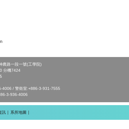
on
市神農路一段一號(工學院)
00 分機7424
5
4006 / 警衛室:+886-3-931-7555
3-936-4006
資訊
系所地圖