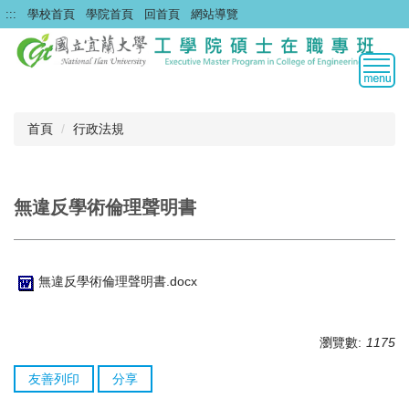
跳
:::
學校首頁
學院首頁
回首頁
網站導覽
到
主
要
內
容
區
首頁
行政法規
無違反學術倫理聲明書
無違反學術倫理聲明書.docx
瀏覽數:
1175
友善列印
分享