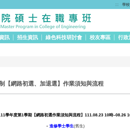
:::
學校
資訊
招生資訊
綠色科技研討會
校友專區
行政
學制【網路初選、加退選】作業須知與流程
111
學年度第
1
學期【網路初選作業須知與流程】
111.08.23 10
時
–08.26 1
﹡
進修學士學生
(舊生)