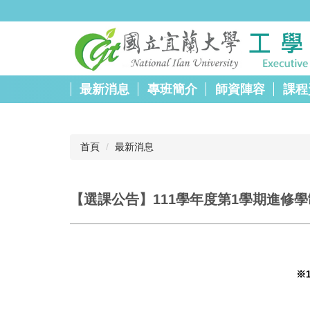
跳
到
主
要
內
容
最新消息
專班簡介
師資陣容
課程
區
首頁
最新消息
【選課公告】111學年度第1學期進修
※