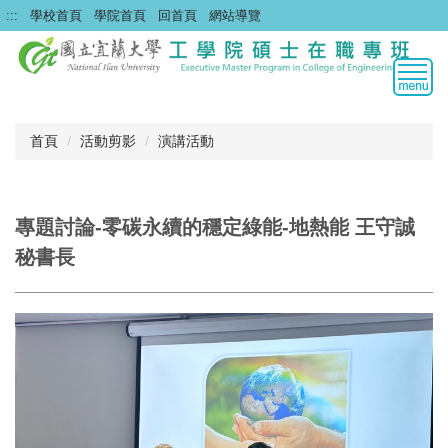
跳
:::
學校首頁
學院首頁
回首頁
網站導覽
到
主
要
內
容
區
首頁
活動剪影
演講活動
專題討論-零碳永續的穩定綠能-地熱能 王守誠
秘書長