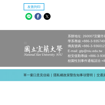
友善列印
系辦地址: 260007宜蘭
學系專線:+886-3-93574
:::
傳真號碼:+886-3-936012
E-mail:
gtp
@niu.edu.tw
校安值勤專線:+886-3-936-
校園性別事件通報請洽:+886-
單一窗口意見信箱
隱私權政策暨告知事項聲明
交通