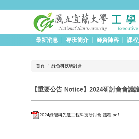
跳
到
主
要
內
容
最新消息
專班簡介
師資陣容
課程
區
首頁
綠色科技研討會
【重要公告 Notice】2024研討會會議
2024綠能與先進工程科技研討會 議程.pdf