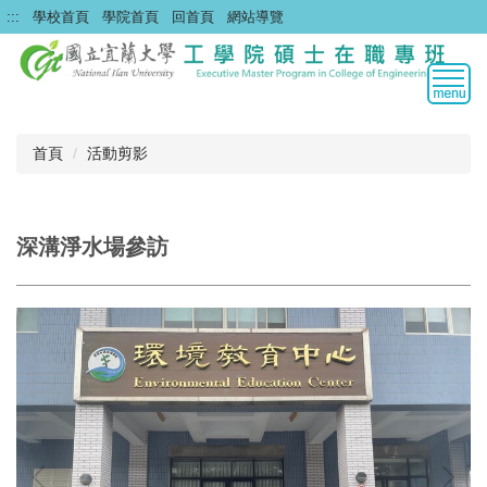
跳
:::
學校首頁
學院首頁
回首頁
網站導覽
到
主
要
內
容
區
首頁
活動剪影
深溝淨水場參訪