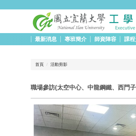
跳
到
主
要
內
容
最新消息
專班簡介
師資陣容
課程
區
首頁
活動剪影
職場參訪(太空中心、中龍鋼鐵、西門子