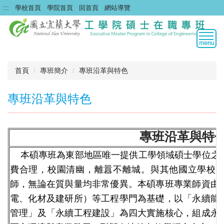
跳
:::
學校首頁
學院首頁
回首頁
網站導覽
到
主
要
內
容
區
首頁
專班簡介
專班沿革與特色
專班沿革與特色
專班沿革與特
本碩專班為東部地區唯一提供工學領域碩士學位之
費合理，校園清幽，離囂不離城。與其他國立學校
師，無論在質與量均非常優異。本碩專班專業師資由
電、化材及建研所）等工程學門為基礎，以「永續能
管理」及「永續工程建設」為四大實施核心，組成永