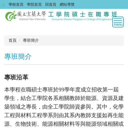
跳
:::
學校首頁
學院首頁
回首頁
網站導覽
到
主
要
內
容
區
首頁
專班簡介
專班簡介
專班沿革
本學程在職碩士專班於
99
學年度成立招收第一屆
學生，結合工學院各系相關教師於能源、資源及建
築領域之專長，由全工學院師資參與。其中，化學
工程與材料工程學系則由其系內教師支援如再生能
源、生物技術、能源相關材料等與能源領域相關或