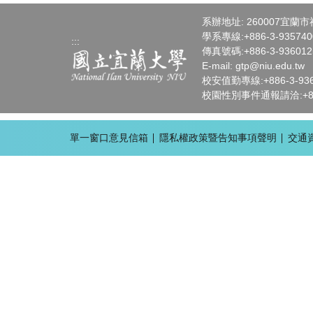
系辦地址: 260007宜蘭
學系專線:+886-3-93574
:::
傳真號碼:+886-3-936012
E-mail:
gtp
@niu.edu.tw
校安值勤專線:+886-3-936-
校園性別事件通報請洽:+886-
單一窗口意見信箱
隱私權政策暨告知事項聲明
交通