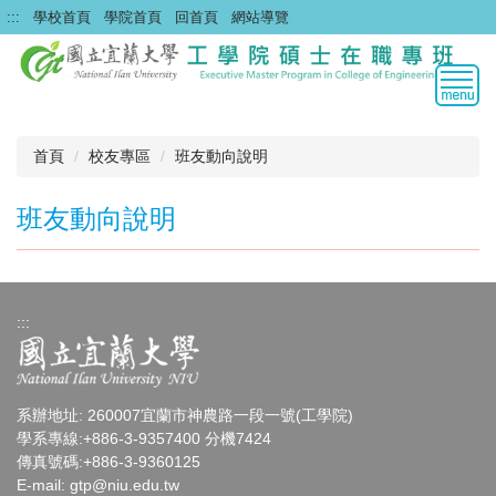
跳
:::
學校首頁
學院首頁
回首頁
網站導覽
到
主
要
內
容
區
首頁
校友專區
班友動向說明
班友動向說明
:::
系辦地址: 260007宜蘭市神農路一段一號(工學院)
學系專線:+886-3-9357400 分機7424
傳真號碼:+886-3-9360125
E-mail:
gtp
@niu.edu.tw